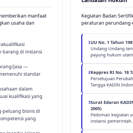
Landasan Hukum
a memberikan manfaat
Kegiatan Badan Sertifi
gkan usaha dan
peraturan perundang-
UU No. 1 Tahun 198
1
kualifikasi
Undang-Undang tent
barang di instansi
payung hukum utam
arang/jasa —
Keppres RI No. 18 
2
memenuhi standar
Persetujuan Peruba
Tangga KADIN Indon
usahaan dalam
ai kualifikasi yang
Surat Edaran KADIN
3
2005)
peluang bisnis di
Pedoman kegiatan se
 kompetensi yang
instansi pemerintah.