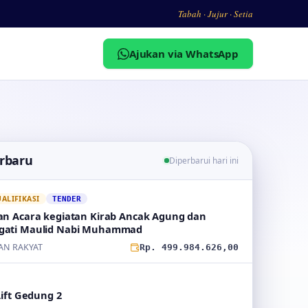
Tabah · Jujur · Setia
Ajukan via WhatsApp
erbaru
Diperbarui hari ini
LIFIKASI
TENDER
an Acara kegiatan Kirab Ancak Agung dan
gati Maulid Nabi Muhammad
AN RAKYAT
Rp. 499.984.626,00
Lift Gedung 2