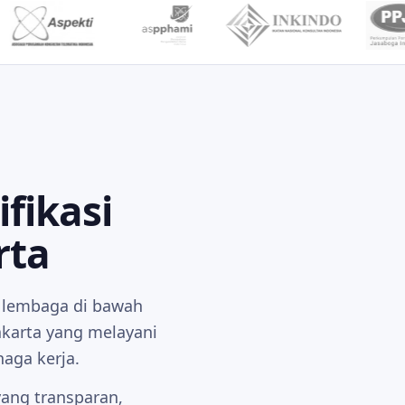
fikasi
rta
h lembaga di bawah
karta yang melayani
naga kerja.
ang transparan,
Tabah · Jujur · Setia