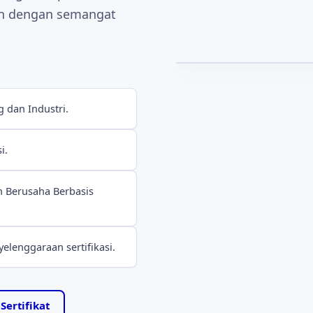
an dengan semangat
Motto yang memandu setia
kesetiaan kepada anggota
dan Industri.
i.
n Berusaha Berbasis
lenggaraan sertifikasi.
ertifikat