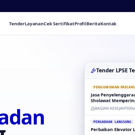
Tender
Layanan
Cek Sertifikat
Profil
Berita
Kontak
Tender LPSE T
PENGUMUMAN PASCAKUA
Jasa Penyelenggara
Sholawat Memperin
badan
BAGIAN KESEJAHTERA
PENGADAAN LANGSUNG
Perbaikan Elevator 