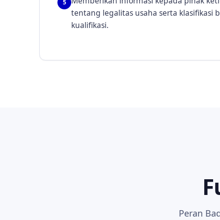
Memberikan informasi kepada pihak ketig
5
tentang legalitas usaha serta klasifikasi
kualifikasi.
F
Peran Bad