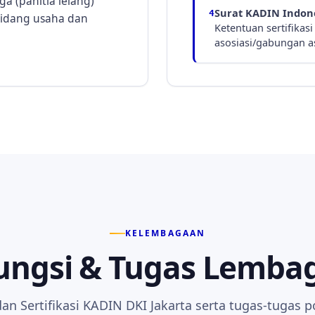
a (panitia lelang)
Surat KADIN Indone
4
 bidang usaha dan
Ketentuan sertifikas
asosiasi/gabungan as
KELEMBAGAAN
ungsi & Tugas Lemba
an Sertifikasi KADIN DKI Jakarta serta tugas-tugas 