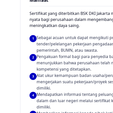
Manfaat
Sertifikat yang diterbitkan BSK DKI Jakart
nyata bagi perusahaan dalam mengemban
meningkatkan daya saing.
Sebagai acuan untuk dapat mengikuti pra
1
tender/pelelangan pekerjaan pengadaan 
pemerintah, BUMN, atau swasta.
Pengakuan formal bagi para penyedia b
2
menunjukkan bahwa perusahaan telah 
kompetensi yang ditetapkan.
Alat ukur kemampuan badan usaha/per
3
mengerjakan suatu pekerjaan/proyek sesu
dimiliki.
Mendapatkan informasi tentang peluang-
4
dalam dan luar negeri melalui sertifikat
dimiliki.