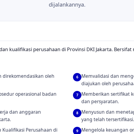
dijalankannya.
n kualifikasi perusahaan di Provinsi DKI Jakarta. Bersifat
h direkomendasikan oleh
Memvalidasi dan mengev
6
diajukan oleh perusaha
osedur operasional badan
Memberikan sertifikat
7
dan persyaratan.
rja dan anggaran
Menyusun dan menetapk
8
arta.
yang telah tersertifikasi
 Kualifikasi Perusahaan di
Mengelola keuangan or
9