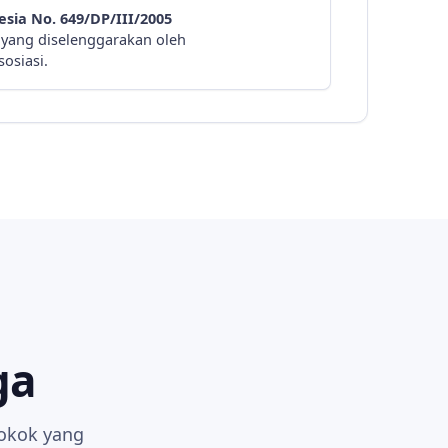
sia No. 649/DP/III/2005
i yang diselenggarakan oleh
osiasi.
ga
pokok yang