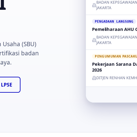
I
BADAN KEPEGAWAIAN
JAKARTA
PENGADAAN LANGSUNG
Pemeliharaan AHU C
BADAN KEPEGAWAIAN
n Usaha (SBU)
JAKARTA
tifikasi badan
PENGUMUMAN PASCAKUA
caya.
Pekerjaan Sarana Da
2026
DITJEN RENHAN KEM
 LPSE